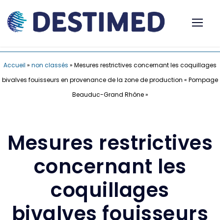
Accueil
»
non classés
»
Mesures restrictives concernant les coquillages
bivalves fouisseurs en provenance de la zone de production « Pompage
Beauduc-Grand Rhône »
Mesures restrictives
concernant les
coquillages
bivalves fouisseurs