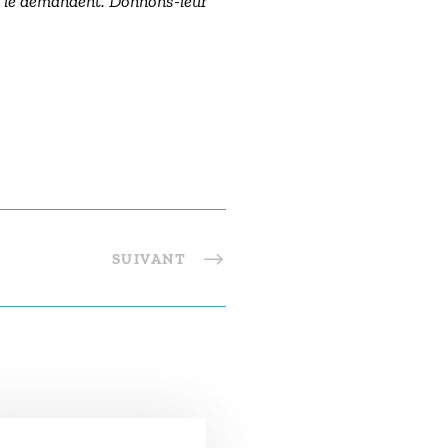
us le demandent. Donnons-leur
SUIVANT