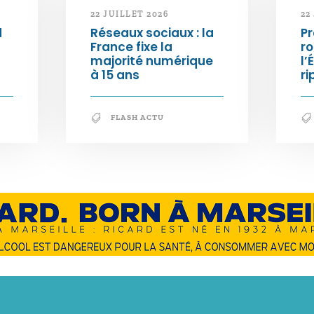
22 JUILLET 2026
22
d
Réseaux sociaux : la
Pr
France fixe la
ro
majorité numérique
l’
à 15 ans
ri
FLASH ACTU