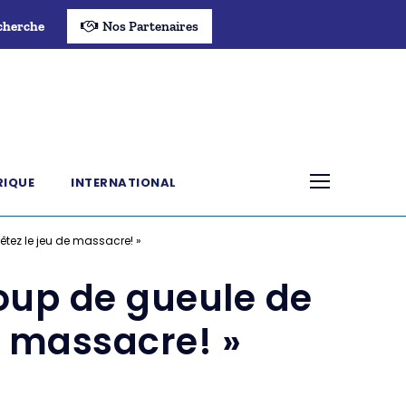
cherche
Nos Partenaires
RIQUE
INTERNATIONAL
êtez le jeu de massacre! »
oup de gueule de
e massacre! »