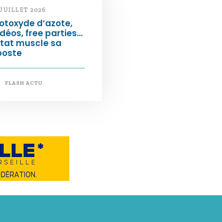
 JUILLET 2026
otoxyde d’azote,
déos, free parties…
État muscle sa
poste
FLASH ACTU