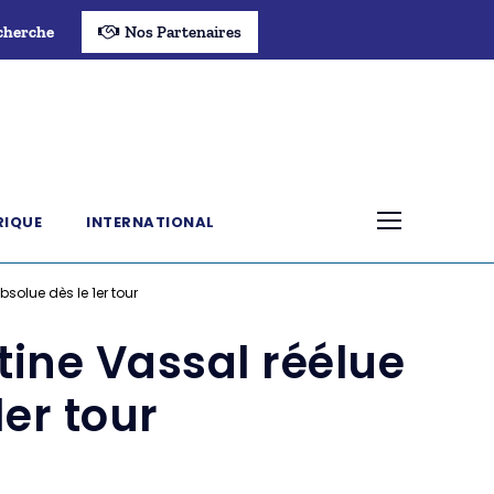
cherche
Nos Partenaires
RIQUE
INTERNATIONAL
bsolue dès le 1er tour
tine Vassal réélue
1er tour