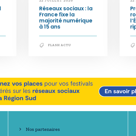
22 JUILLET 2026
22
d
Réseaux sociaux : la
Pr
France fixe la
ro
majorité numérique
l’
à 15 ans
ri
FLASH ACTU
En savoir +
Nos partenaires