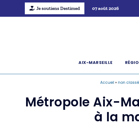
Je soutiens Destimed
07 août 2026
AIX-MARSEILLE
RÉGIO
Accueil
»
non class
Métropole Aix-Mar
à la ma