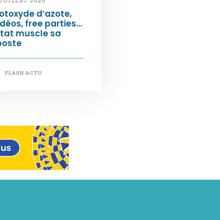
 JUILLET 2026
otoxyde d’azote,
déos, free parties…
État muscle sa
poste
FLASH ACTU