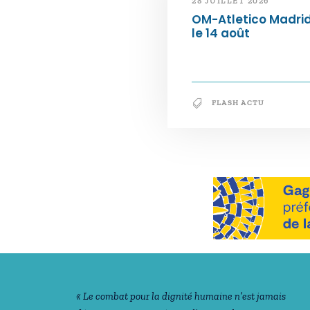
28 JUILLET 2026
OM-Atletico Madri
le 14 août
FLASH ACTU
Notre philosophie
« Le combat pour la dignité humaine n’est jamais