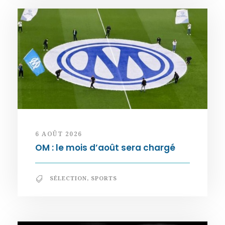
6 AOÛT 2026
OM : le mois d’août sera chargé
SÉLECTION
,
SPORTS