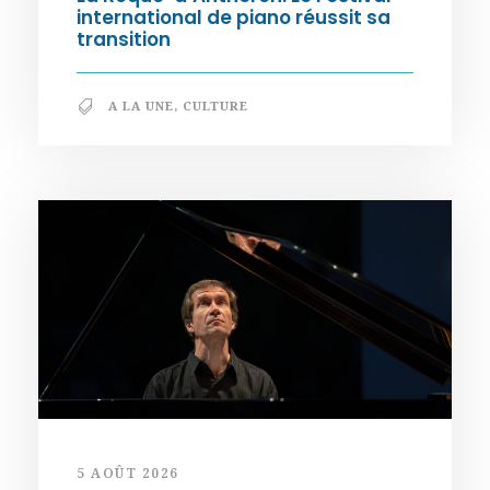
international de piano réussit sa
transition
A LA UNE
,
CULTURE
5 AOÛT 2026