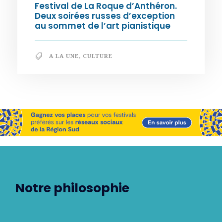
Festival de La Roque d’Anthéron.
Deux soirées russes d’exception
au sommet de l’art pianistique
A LA UNE
,
CULTURE
Notre philosophie