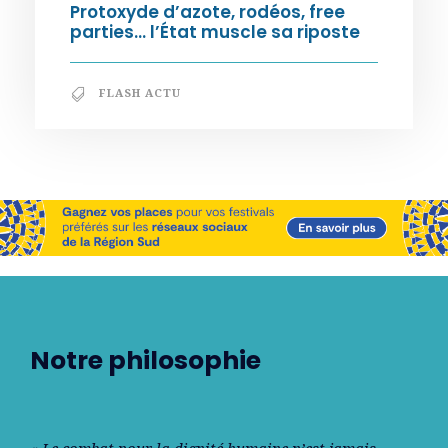
Protoxyde d’azote, rodéos, free
parties… l’État muscle sa riposte
FLASH ACTU
Notre philosophie
« Le combat pour la dignité humaine n’est jamais