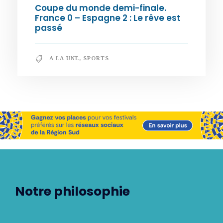
Coupe du monde demi-finale.
France 0 – Espagne 2 : Le rêve est
passé
A LA UNE
,
SPORTS
Notre philosophie