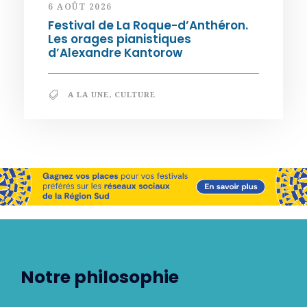
6 AOÛT 2026
Festival de La Roque-d’Anthéron.
Les orages pianistiques
d’Alexandre Kantorow
A LA UNE
,
CULTURE
Notre philosophie