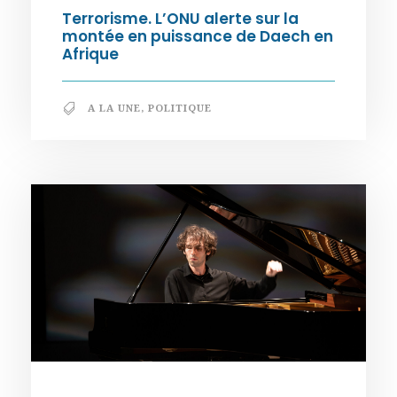
Terrorisme. L’ONU alerte sur la
montée en puissance de Daech en
Afrique
A LA UNE
,
POLITIQUE