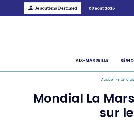
Je soutiens Destimed
08 août 2026
AIX-MARSEILLE
RÉGIO
Accueil
»
non cla
Mondial La Marse
sur le