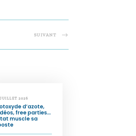
SUIVANT
 JUILLET 2026
otoxyde d’azote,
déos, free parties…
État muscle sa
poste