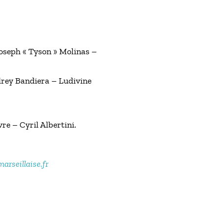
oseph « Tyson » Molinas –
drey Bandiera – Ludivine
re – Cyril Albertini.
marseillaise.fr