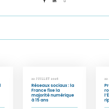
22 JUILLET 2026
22
d
Réseaux sociaux : la
Pr
France fixe la
ro
majorité numérique
l’
à 15 ans
ri