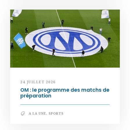
24 JUILLET 2026
OM : le programme des matchs de
préparation
A LA UNE
,
SPORTS