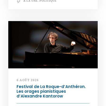
A LA UNE
,
POLITIQUE
6 AOÛT 2026
Festival de La Roque-d’Anthéron.
Les orages pianistiques
d’Alexandre Kantorow