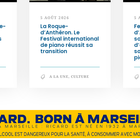
5 AOÛT 2026
5 
e-
La Roque-
Fe
d’Anthéron. Le
d’
s
Festival international
so
de piano réussit sa
d’
transition
s
pi
A LA UNE
,
CULTURE
En savoir +