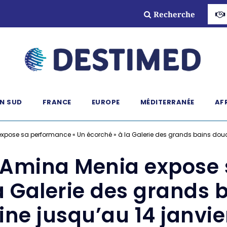
Recherche
N SUD
FRANCE
EUROPE
MÉDITERRANÉE
AF
 expose sa performance « Un écorché » à la Galerie des grands bains douch
te Amina Menia expose
a Galerie des grands
aine jusqu’au 14 janvie