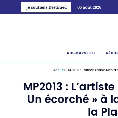
Je soutiens Destimed
06 août 2026
AIX-MARSEILLE
RÉGIO
Accueil
»
MP2013 : L’artiste Amina Menia
MP2013 : L’artis
Un écorché » à l
la Pl