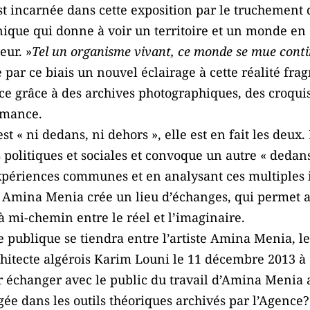
est incarnée dans cette exposition par le truchement
ique qui donne à voir un territoire et un monde en 
eur. »
Tel un organisme vivant, ce monde se mue conti
ne par ce biais un nouvel éclairage à cette réalité f
e grâce à des archives photographiques, des croquis
ormance.
st « ni dedans, ni dehors », elle est en fait les deu
 politiques et sociales et convoque un autre « dedans
xpériences communes et en analysant ces multiples 
e, Amina Menia crée un lieu d’échanges, qui permet 
 mi-chemin entre le réel et l’imaginaire.
e publique se tiendra entre l’artiste Amina Menia, le
rchitecte algérois Karim Louni le 11 décembre 2013 à
 échanger avec le public du travail d’Amina Menia 
e dans les outils théoriques archivés par l’Agence? L