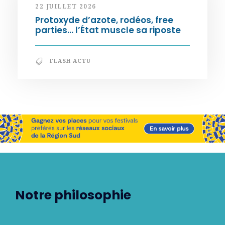
22 JUILLET 2026
Protoxyde d’azote, rodéos, free
parties… l’État muscle sa riposte
FLASH ACTU
Notre philosophie