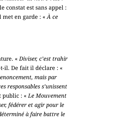
le constat est sans appel :
il met en garde : «
À ce
ature. «
Diviser, c’est trahir
-il. De fait il déclare : «
r renoncement, mais par
ces responsables s’unissent
t public : «
Le Mouvement
, fédérer et agir pour le
éterminé à faire battre le