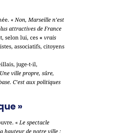
née. «
Non, Marseille n’est
s plus attractives de France
t, selon lui, ces
«
vrais
stes, associatifs, citoyens
llais, juge-t-il,
Une ville propre, sûre,
base. C’est aux politiques
que »
ouvre. «
Le spectacle
 hauteur de notre ville :