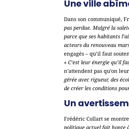
Une ville abî
Dans son communiqué, Fré
pas perdue. Malgré la saleté,
parce que ses habitants l’a
acteurs du renouveau marse
engagés – qu’il faut souten
«
C’est leur énergie qu’il f
n’attendent pas qu’on leu
gérée avec rigueur, des écol
de créer les conditions pour
Un avertisseme
Frédéric Collart se montr
politique actuel fait honte