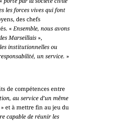
 «
porté par la société civile
s les forces vives qui font
oyens, des chefs
tés. «
Ensemble, nous avons
des Marseillais
»,
es institutionnelles ou
responsabilité, un service.
»
lits de compétences entre
ition, au service d’un même
 » et à mettre fin au jeu du
re capable de réunir les