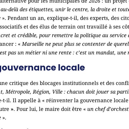
 alternative pour les municipales de 2026 : un projet
au-delà des étiquettes, unir le centre, la droite et toute
e
». Pendant un an, explique-t-il, des experts, des cit
sociatifs et des élus de terrain ont travaillé à ses cô
ncret et crédible, pour remettre la politique au service 
lancer : «
Marseille ne peut plus se contenter de querell
’est pas un métier ni une rente : c’est un mandat, une 
 gouvernance locale
ne critique des blocages institutionnels et des conf
 Métropole, Région, Ville : chacun doit jouer sa part
-t-il. Il appelle à « réinventer la gouvernance locale
autre
»
. Pour lui, le maire doit être «
un chef d’orchest
e
».