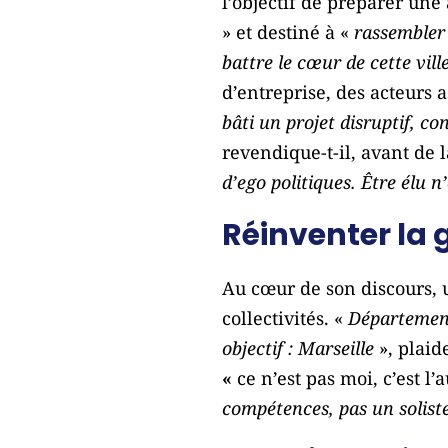
l’objectif de préparer une
» et destiné à «
rassembler 
battre le cœur de cette vill
d’entreprise, des acteurs as
bâti un projet disruptif, co
revendique-t-il, avant de 
d’ego politiques. Être élu n
Réinventer la
Au cœur de son discours, u
collectivités. «
Département,
objectif : Marseille
», plaide
«
ce n’est pas moi, c’est l’
compétences, pas un solist