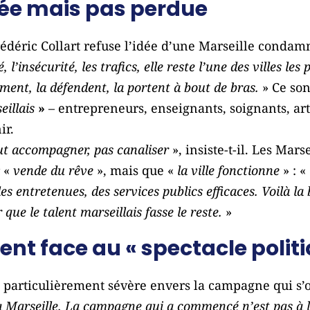
mée mais pas perdue
déric Collart refuse l’idée d’une Marseille condam
 l’insécurité, les trafics, elle reste l’une des villes le
iment, la défendent, la portent à bout de bras.
» Ce son
illais
»
– entrepreneurs, enseignants, soignants, arti
ir.
aut accompagner, pas canaliser
», insiste-t-il. Les Marsei
r «
vende du rêve
», mais que «
la ville fonctionne
» : «
es entretenues, des services publics efficaces. Voilà la 
 que le talent marseillais fasse le reste.
»
nt face au « spectacle politi
e particulièrement sévère envers la campagne qui s’
 à Marseille. La campagne qui a commencé n’est pas à la