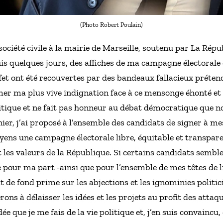
(Photo Robert Poulain)
société civile à la mairie de Marseille, soutenu par La Ré
 quelques jours, des affiches de ma campagne électorale q
et ont été recouvertes par des bandeaux fallacieux prétend
rimer ma plus vive indignation face à ce mensonge éhonté e
litique et ne fait pas honneur au débat démocratique que n
nier, j’ai proposé à l’ensemble des candidats de signer à m
oyens une campagne électorale libre, équitable et transpar
 les valeurs de la République. Si certains candidats semble
e pour ma part -ainsi que pour l’ensemble de mes têtes de l
 de fond prime sur les abjections et les ignominies politi
s à délaisser les idées et les projets au profit des attaq
dée que je me fais de la vie politique et, j’en suis convaincu