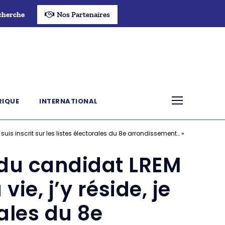
cherche
Nos Partenaires
RIQUE
INTERNATIONAL
suis inscrit sur les listes électorales du 8e arrondissement… »
 du candidat LREM
ie, j’y réside, je
rales du 8e