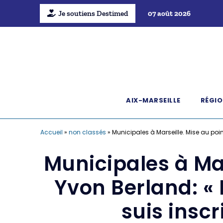
Je soutiens Destimed
07 août 2026
AIX-MARSEILLE
RÉGIO
Accueil
»
non classés
»
Municipales à Marseille. Mise au point
Municipales à Ma
Yvon Berland: « M
suis inscr