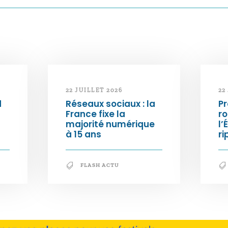
22 JUILLET 2026
22
d
Réseaux sociaux : la
Pr
France fixe la
ro
majorité numérique
l’
à 15 ans
ri
FLASH ACTU