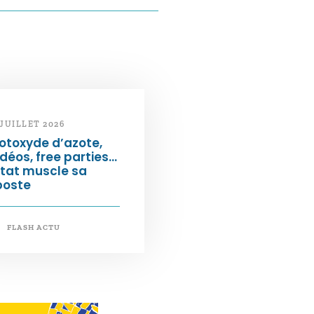
 JUILLET 2026
otoxyde d’azote,
déos, free parties…
État muscle sa
poste
FLASH ACTU