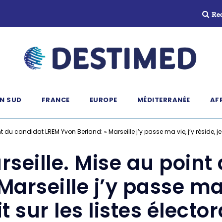
Re
N SUD
FRANCE
EUROPE
MÉDITERRANÉE
AF
 du candidat LREM Yvon Berland: « Marseille j’y passe ma vie, j’y réside, je 
rseille. Mise au point
arseille j’y passe ma v
it sur les listes électo