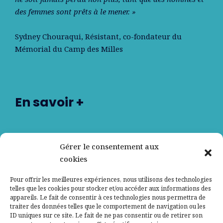
des femmes sont prêts à le mener. »
Sydney Chouraqui
, Résistant, co-fondateur du
Mémorial du Camp des Milles
En savoir +
Nos partenaires
Gérer le consentement aux
cookies
Qui sommes-nous ?
Pour offrir les meilleures expériences, nous utilisons des technologies
telles que les cookies pour stocker et/ou accéder aux informations des
Contactez-nous
appareils. Le fait de consentir à ces technologies nous permettra de
traiter des données telles que le comportement de navigation ou les
ID uniques sur ce site. Le fait de ne pas consentir ou de retirer son
Mentions légales