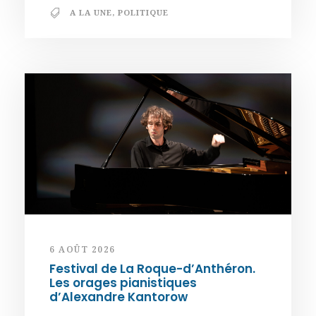
A LA UNE
,
POLITIQUE
6 AOÛT 2026
Festival de La Roque-d’Anthéron.
Les orages pianistiques
d’Alexandre Kantorow