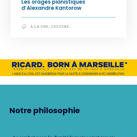
Les orages pianistiques
d’Alexandre Kantorow
A LA UNE
,
CULTURE
Notre philosophie