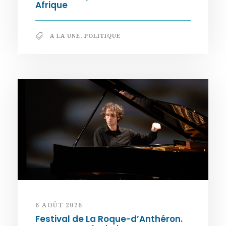
Afrique
A LA UNE
,
POLITIQUE
6 AOÛT 2026
Festival de La Roque-d’Anthéron.