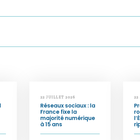
22 JUILLET 2026
22
d
Réseaux sociaux : la
Pr
France fixe la
ro
majorité numérique
l’
à 15 ans
ri