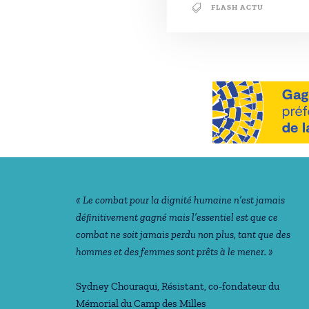
FLASH ACTU
Notre philosophie
« Le combat pour la dignité humaine n’est jamais
déﬁnitivement gagné mais l’essentiel est que ce
combat ne soit jamais perdu non plus, tant que des
hommes et des femmes sont prêts à le mener. »
Sydney Chouraqui
, Résistant, co-fondateur du
Mémorial du Camp des Milles