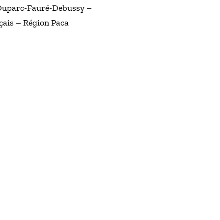
-Duparc-Fauré-Debussy –
çais – Région Paca