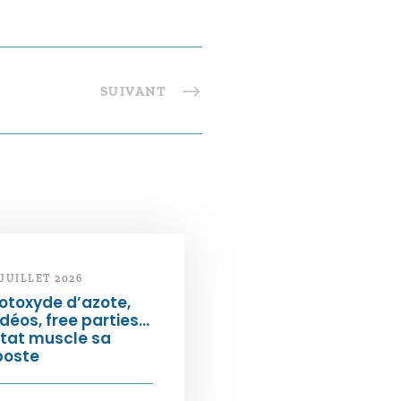
SUIVANT
 JUILLET 2026
otoxyde d’azote,
déos, free parties…
État muscle sa
poste