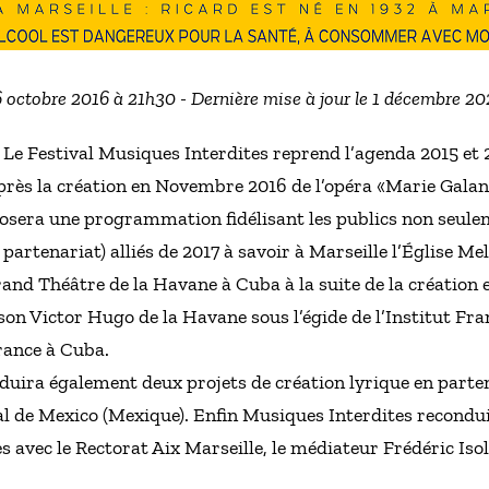
6 octobre 2016 à 21h30 - Dernière mise à jour le 1 décembre 2
7, Le Festival Musiques Interdites reprend l’agenda 2015 e
près la création en Novembre 2016 de l’opéra «Marie Galant
posera une programmation fidélisant les publics non seule
 partenariat) alliés de 2017 à savoir à Marseille l’Église M
rand Théâtre de la Havane à Cuba à la suite de la création
on Victor Hugo de la Havane sous l’égide de l’Institut Fr
rance à Cuba.
uira également deux projets de création lyrique en partena
ival de Mexico (Mexique). Enfin Musiques Interdites recond
es avec le Rectorat Aix Marseille, le médiateur Frédéric Isol