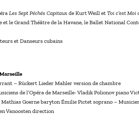
péra
Les Sept Péchés Capitaux
de Kurt Weill et
Toi c’est Moi
d
e et le Grand Théâtre de la Havane, le Ballet National Co
nteurs et Danseurs cubains
 Marseille
rant – Rückert Lieder Mahler version de chambre
siciens de l’Opéra de Marseille- Vladik Polionov piano Vic
Mathias Goerne baryton Émilie Pictet soprano – Musiciens
ien Vanoosten direction