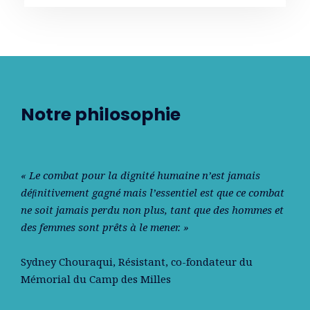
Notre philosophie
« Le combat pour la dignité humaine n’est jamais
déﬁnitivement gagné mais l’essentiel est que ce combat
ne soit jamais perdu non plus, tant que des hommes et
des femmes sont prêts à le mener. »
Sydney Chouraqui
, Résistant, co-fondateur du
Mémorial du Camp des Milles