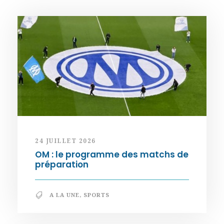
24 JUILLET 2026
OM : le programme des matchs de
préparation
A LA UNE
,
SPORTS