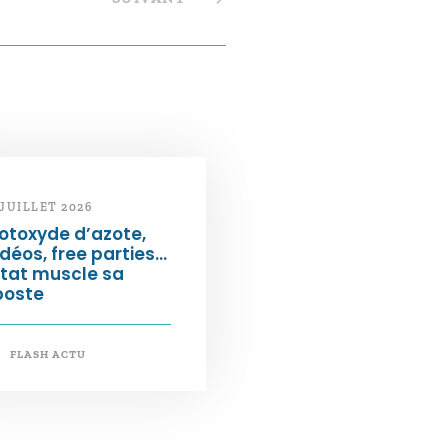
 JUILLET 2026
otoxyde d’azote,
déos, free parties…
État muscle sa
poste
FLASH ACTU