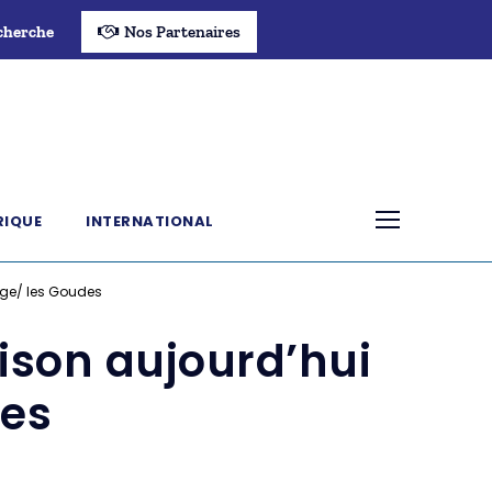
cherche
Nos Partenaires
RIQUE
INTERNATIONAL
uge/ les Goudes
aison aujourd’hui
des