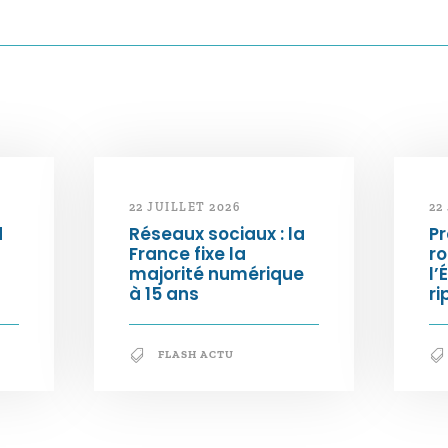
22 JUILLET 2026
22
d
Réseaux sociaux : la
Pr
France fixe la
ro
majorité numérique
l’
à 15 ans
ri
FLASH ACTU