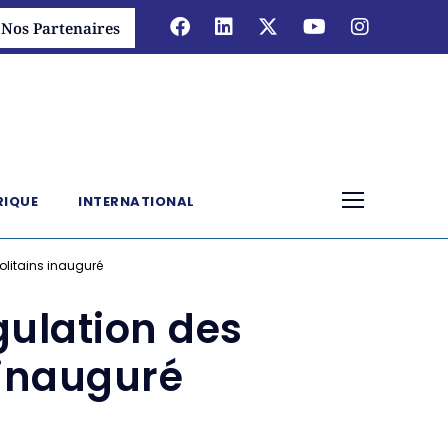
Nos Partenaires
RIQUE
INTERNATIONAL
olitains inauguré
gulation des
 inauguré