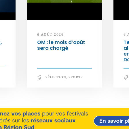
6 AOÛT 2026
6 
,
OM : le mois d’août
Te
sera chargé
al
e
Da
SÉLECTION
,
SPORTS