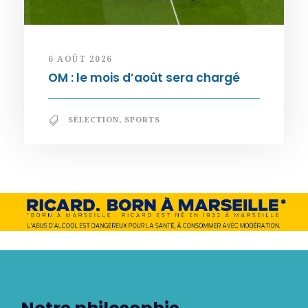
6 AOÛT 2026
OM : le mois d’août sera chargé
SÉLECTION
,
SPORTS