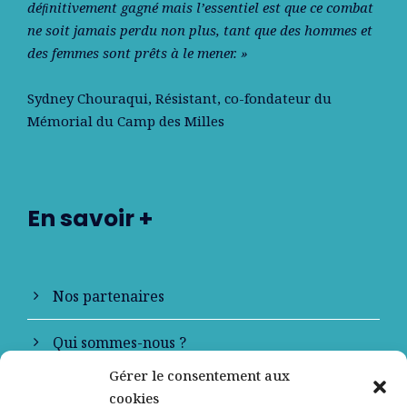
déﬁnitivement gagné mais l’essentiel est que ce combat
ne soit jamais perdu non plus, tant que des hommes et
des femmes sont prêts à le mener. »
Sydney Chouraqui
, Résistant, co-fondateur du
Mémorial du Camp des Milles
En savoir +
Nos partenaires
Qui sommes-nous ?
Gérer le consentement aux
Contactez-nous
cookies