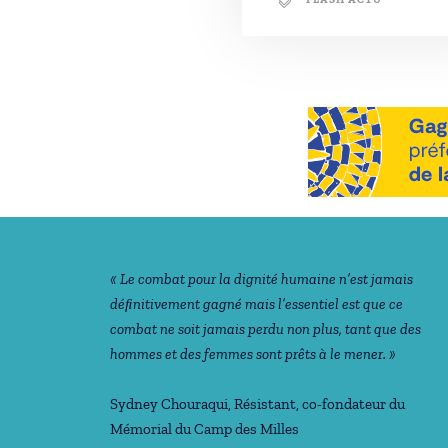
Notre philosophie
« Le combat pour la dignité humaine n’est jamais
déﬁnitivement gagné mais l’essentiel est que ce
combat ne soit jamais perdu non plus, tant que des
hommes et des femmes sont prêts à le mener. »
Sydney Chouraqui
, Résistant, co-fondateur du
Mémorial du Camp des Milles