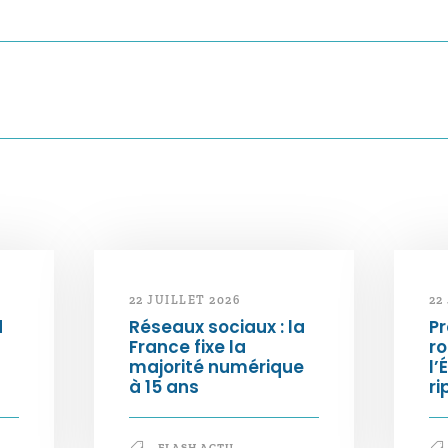
22 JUILLET 2026
22
d
Réseaux sociaux : la
Pr
France fixe la
ro
majorité numérique
l’
à 15 ans
ri
FLASH ACTU