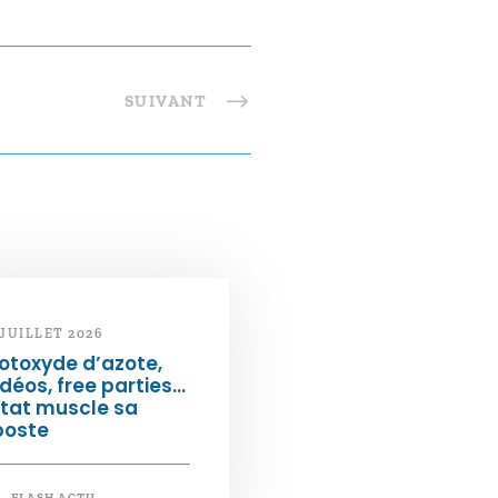
SUIVANT
 JUILLET 2026
otoxyde d’azote,
déos, free parties…
État muscle sa
poste
FLASH ACTU