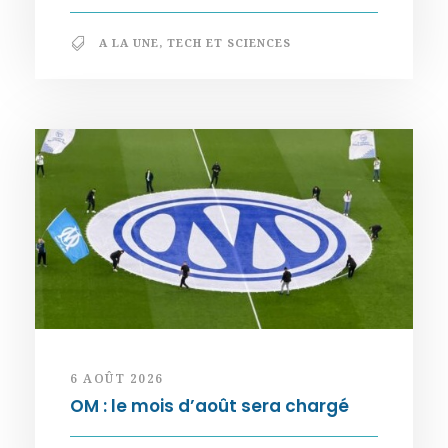
A LA UNE
,
TECH ET SCIENCES
6 AOÛT 2026
OM : le mois d’août sera chargé