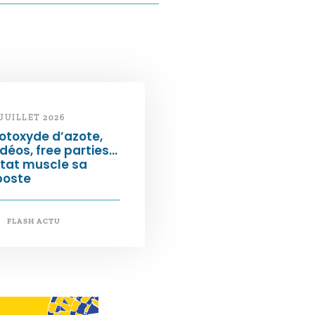
 JUILLET 2026
otoxyde d’azote,
déos, free parties…
État muscle sa
poste
FLASH ACTU