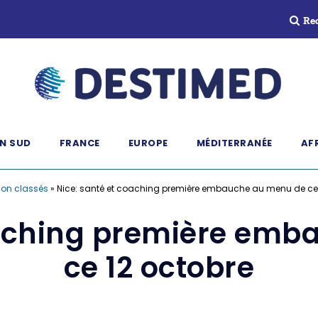
Re
N SUD
FRANCE
EUROPE
MÉDITERRANÉE
AF
on classés
»
Nice: santé et coaching première embauche au menu de ce 
oaching première em
ce 12 octobre