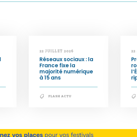
22 JUILLET 2026
22
d
Réseaux sociaux : la
Pr
France fixe la
ro
majorité numérique
l’
à 15 ans
ri
FLASH ACTU