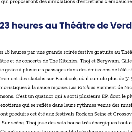
i qui proposeront des simulations d’entretiens d’embauche
 23 heures au Théâtre de Verd
ès 18 heures par une grande soirée festive gratuite au Thé
llâtre et de concerts de The Kitchies, Thoj et Berywam. Gill
ic grâce à plusieurs passages dans des émissions de télé-ré
ièrement des sketchs sur Facebook, où il cumule plus de 31
moristiques à la sauce niçoise.
Les Kitchies
viennent de Nic
nsons. C’est un quatuor qui a sorti plusieurs EP, dont le pl
’exotisme qui se reflète dans leurs rythmes venus des musi
 sont produits cet été aux festivals Rock en Seine et Crossov
r. Sur scène, Thoj joue des sets house très énergiques tout
. Ce mélange apporte un ensemble très dynamique apportant