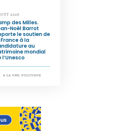
AOÛT 2026
mp des Milles.
an-Noël Barrot
porte le soutien de
 France à la
andidature au
atrimoine mondial
 l’Unesco
A LA UNE
,
POLITIQUE