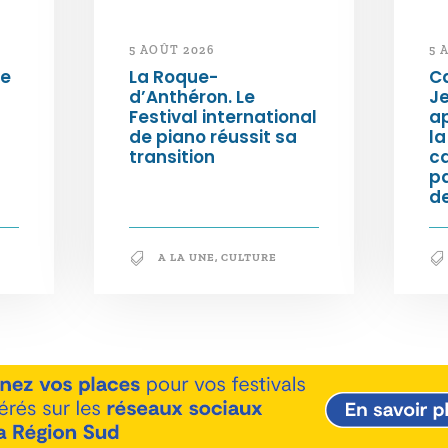
5 AOÛT 2026
5 
de
La Roque-
Ca
d’Anthéron. Le
Je
Festival international
ap
de piano réussit sa
la
transition
c
p
de
A LA UNE
,
CULTURE