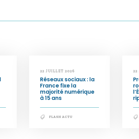
22 JUILLET 2026
22
d
Réseaux sociaux : la
Pr
France fixe la
ro
majorité numérique
l’
à 15 ans
ri
FLASH ACTU