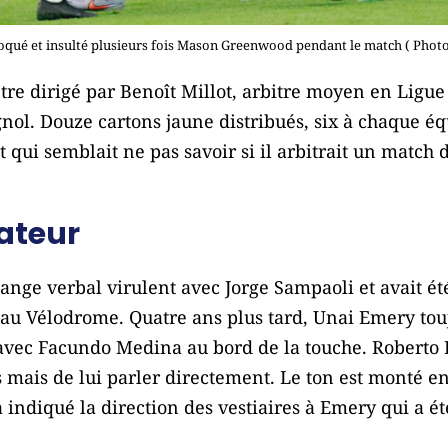
oqué et insulté plusieurs fois Mason Greenwood pendant le match ( Phot
tre dirigé par Benoît Millot, arbitre moyen en Ligue
nol. Douze cartons jaune distribués, six à chaque équ
ot qui semblait ne pas savoir si il arbitrait un matc
ateur
hange verbal virulent avec Jorge Sampaoli et avait été
u Vélodrome. Quatre ans plus tard, Unai Emery touj
avec Facundo Medina au bord de la touche. Roberto
s mais de lui parler directement. Le ton est monté en
 indiqué la direction des vestiaires à Emery qui a ét