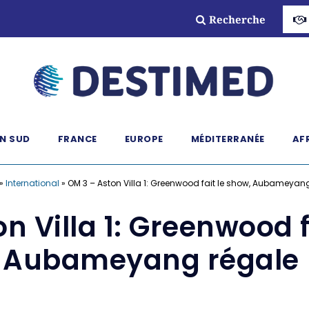
Recherche
N SUD
FRANCE
EUROPE
MÉDITERRANÉE
AF
»
International
»
OM 3 – Aston Villa 1: Greenwood fait le show, Aubameyan
n Villa 1: Greenwood f
Aubameyang régale