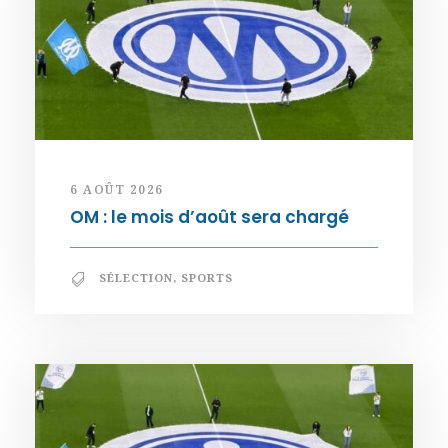
6 AOÛT 2026
OM : le mois d’août sera chargé
SÉLECTION
,
SPORTS