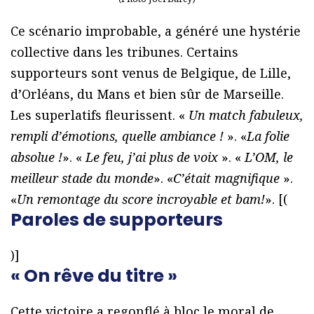
Ce scénario improbable, a généré une hystérie
collective dans les tribunes. Certains
supporteurs sont venus de Belgique, de Lille,
d’Orléans, du Mans et bien sûr de Marseille.
Les superlatifs fleurissent. «
Un match fabuleux,
rempli d’émotions, quelle ambiance !
». «
La folie
absolue !
». «
Le feu, j’ai plus de voix
». «
L’OM, le
meilleur stade du monde
». «
C’était magnifique
».
«
Un remontage du score incroyable et bam!
». [(
Paroles de supporteurs
)]
« On rêve du titre »
Cette victoire a regonflé à bloc le moral de