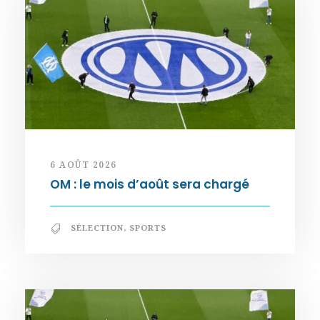
6 AOÛT 2026
OM : le mois d’août sera chargé
SÉLECTION
,
SPORTS