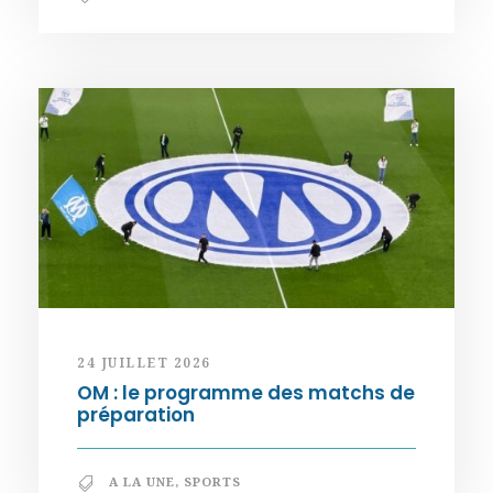
24 JUILLET 2026
OM : le programme des matchs de
préparation
A LA UNE
,
SPORTS