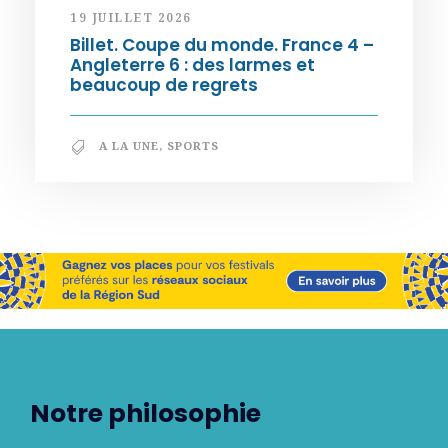
19 JUILLET 2026
Billet. Coupe du monde. France 4 –
Angleterre 6 : des larmes et
beaucoup de regrets
A LA UNE
,
SPORTS
Notre philosophie