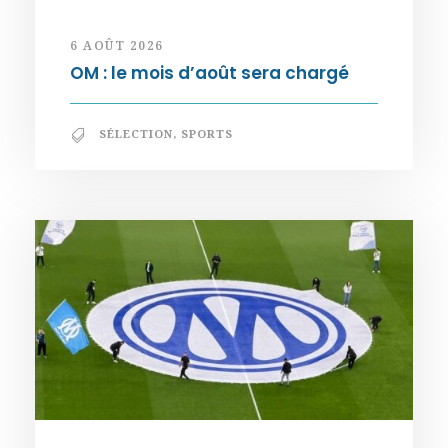
6 AOÛT 2026
OM : le mois d’août sera chargé
SÉLECTION
,
SPORTS