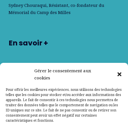
Sydney Chouraqui
, Résistant, co-fondateur du
Mémorial du Camp des Milles
En savoir +
Nos partenaires
Gérer le consentement aux
cookies
Qui sommes-nous ?
Pour offrir les meilleures expériences, nous utilisons des technologies
telles que les cookies pour stocker et/ou accéder aux informations des
Contactez-nous
appareils. Le fait de consentir à ces technologies nous permettra de
traiter des données telles que le comportement de navigation ou les
ID uniques sur ce site. Le fait de ne pas consentir ou de retirer son
Mentions légales
consentement peut avoir un effet négatif sur certaines
caractéristiques et fonctions.
Politique de confidentialité