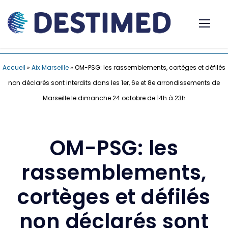
Accueil
»
Aix Marseille
»
OM-PSG: les rassemblements, cortèges et défilés
non déclarés sont interdits dans les 1er, 6e et 8e arrondissements de
Marseille le dimanche 24 octobre de 14h à 23h
OM-PSG: les
rassemblements,
cortèges et défilés
non déclarés sont