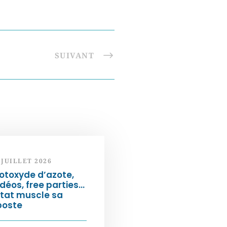
SUIVANT
 JUILLET 2026
otoxyde d’azote,
déos, free parties…
État muscle sa
poste