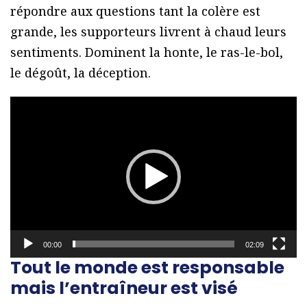
répondre aux questions tant la colère est
grande, les supporteurs livrent à chaud leurs
sentiments. Dominent la honte, le ras-le-bol,
le dégoût, la déception.
L
e
c
t
e
u
r
00:00
02:09
v
Tout le monde est responsable
i
mais l’entraîneur est visé
d