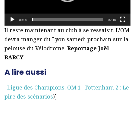
u
r
00:00
02:10
v
Il reste maintenant au club à se ressaisir. L’OM
i
devra manger du Lyon samedi prochain sur la
d
pelouse du Vélodrome.
Reportage Joël
é
BARCY
o
A lire aussi
–
Ligue des Champions. OM 1- Tottenham 2 : Le
pire des scénarios
)]