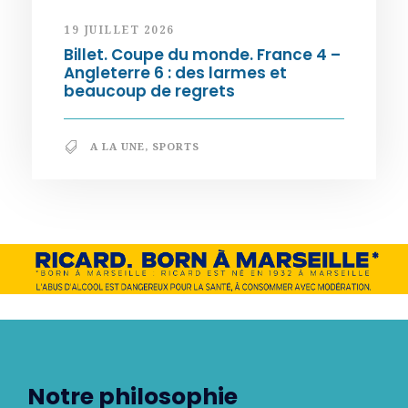
19 JUILLET 2026
Billet. Coupe du monde. France 4 –
Angleterre 6 : des larmes et
beaucoup de regrets
A LA UNE
,
SPORTS
Notre philosophie