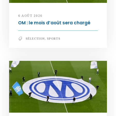
6 AOÛT 2026
OM : le mois d’août sera chargé
SÉLECTION
,
SPORTS