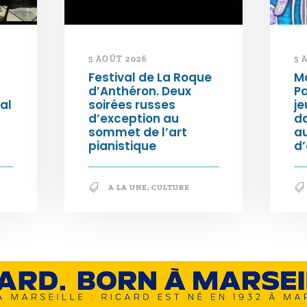
5 AOÛT 2026
5 
Festival de La Roque
Ma
d’Anthéron. Deux
Pa
al
soirées russes
je
d’exception au
da
sommet de l’art
au
pianistique
d
A LA UNE
,
CULTURE