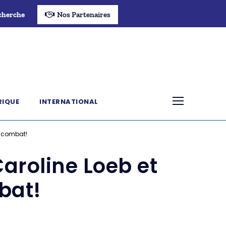
cherche
Nos Partenaires
RIQUE
INTERNATIONAL
e combat!
Caroline Loeb et
bat!