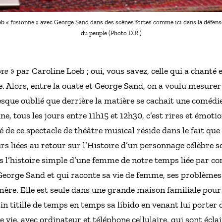
eb « fusionne » avec George Sand dans des scènes fortes comme ici dans la défense
du peuple (Photo D.R.)
vre
» par Caroline Loeb ; oui, vous savez, celle qui a chanté 
. Alors, entre la ouate et George Sand, on a voulu mesurer
esque oublié que derrière la matière se cachait une comédi
Lune, tous les jours entre 11h15 et 12h30, c’est rires et émot
é de ce spectacle de théâtre musical réside dans le fait que
urs liées au retour sur l’Histoire d’un personnage célèbre so
s l’histoire simple d’une femme de notre temps liée par c
George Sand et qui raconte sa vie de femme, ses problèmes 
mère. Elle est seule dans une grande maison familiale pour 
n titille de temps en temps sa libido en venant lui porter du
 vie, avec ordinateur et téléphone cellulaire, qui sont éclair