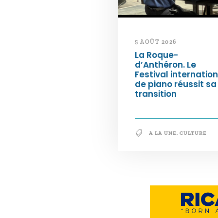
5 AOÛT 2026
La Roque-
d’Anthéron. Le
Festival internation
de piano réussit sa
transition
A LA UNE
,
CULTURE