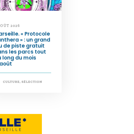
AOÛT 2026
rseille. « Protocole
nthera » : un grand
u de piste gratuit
ns les parcs tout
 long du mois
’août
CULTURE
,
SÉLECTION