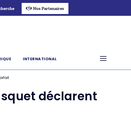
cherche
Nos Partenaires
RIQUE
INTERNATIONAL
rfait
asquet déclarent