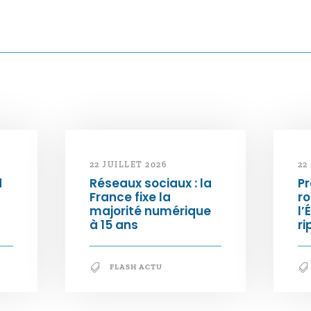
22 JUILLET 2026
22
d
Réseaux sociaux : la
Pr
France fixe la
ro
majorité numérique
l’
à 15 ans
ri
FLASH ACTU