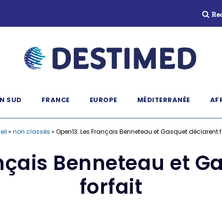
Re
N SUD
FRANCE
EUROPE
MÉDITERRANÉE
AF
eil
»
non classés
»
Open13: Les Français Benneteau et Gasquet déclarent fo
nçais Benneteau et G
forfait