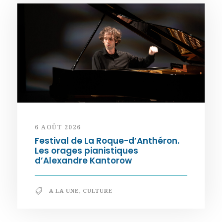
6 AOÛT 2026
Festival de La Roque-d’Anthéron.
Les orages pianistiques
d’Alexandre Kantorow
A LA UNE
,
CULTURE