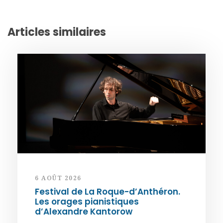
Articles similaires
6 AOÛT 2026
Festival de La Roque-d’Anthéron.
Les orages pianistiques
d’Alexandre Kantorow