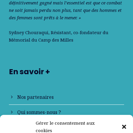
déﬁnitivement gagné mais l’essentiel est que ce combat
ne soit jamais perdu non plus, tant que des hommes et
des femmes sont prêts à le mener. »
Sydney Chouraqui
, Résistant, co-fondateur du
Mémorial du Camp des Milles
En savoir +
Nos partenaires
Qui sommes-nous ?
Gérer le consentement aux
Contactez-nous
cookies