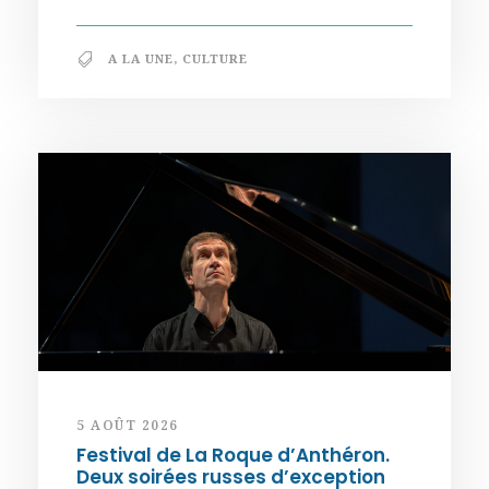
A LA UNE
,
CULTURE
5 AOÛT 2026
Festival de La Roque d’Anthéron.
Deux soirées russes d’exception