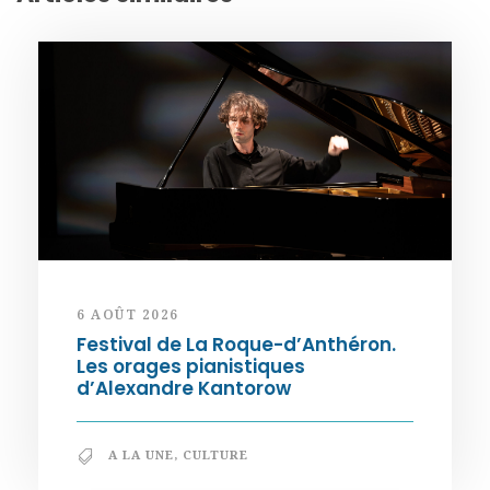
6 AOÛT 2026
Festival de La Roque-d’Anthéron.
Les orages pianistiques
d’Alexandre Kantorow
A LA UNE
,
CULTURE