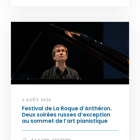
5 AOÛT 2026
Festival de La Roque d’Anthéron.
Deux soirées russes d’exception
au sommet de l’art pianistique
A LA UNE
,
CULTURE