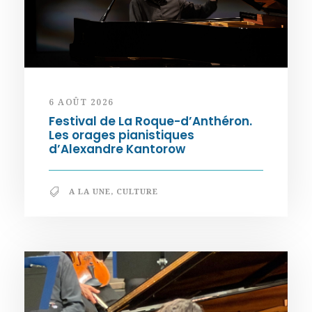
6 AOÛT 2026
Festival de La Roque-d’Anthéron.
Les orages pianistiques
d’Alexandre Kantorow
A LA UNE
,
CULTURE