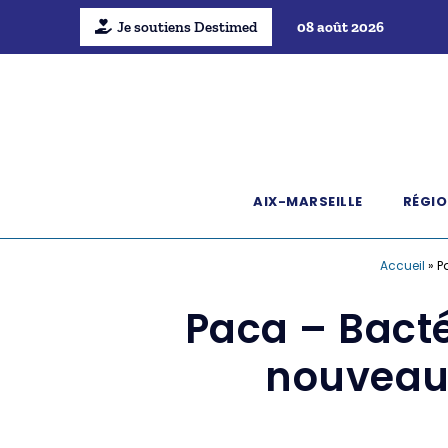
Je soutiens Destimed
08 août 2026
AIX-MARSEILLE
RÉGIO
Accueil
»
P
Paca – Bacté
nouveaux