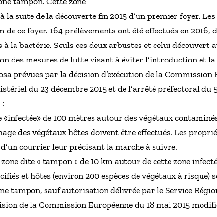
zone tampon. Cette zone
 à la suite de la découverte fin 2015 d’un premier foyer. L
m de ce foyer. 164 prélèvements ont été effectués en 2016,
s à la bactérie. Seuls ces deux arbustes et celui découvert 
on des mesures de lutte visant à éviter l’introduction et l
iosa prévues par la décision d’exécution de la Commissio
istériel du 23 décembre 2015 et de l’arrêté préfectoral du 
 :
e «infectée» de 100 mètres autour des végétaux contaminés
hage des végétaux hôtes doivent être effectués. Les propri
’un courrier leur précisant la marche à suivre.
 zone dite « tampon » de 10 km autour de cette zone infectée
fiés et hôtes (environ 200 espèces de végétaux à risque) s
one tampon, sauf autorisation délivrée par le Service Régio
cision de la Commission Européenne du 18 mai 2015 modifié