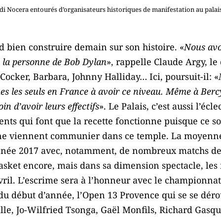
di Nocera entourés d’organisateurs historiques de manifestation au palais
d bien construire demain sur son histoire. «
Nous avo
n la personne de Bob Dylan
», rappelle Claude Argy, le
 Cocker, Barbara, Johnny Halliday… Ici, poursuit-il: «
s les seuls en France à avoir ce niveau. Même à Bercy
n d’avoir leurs effectifs
». Le Palais, c’est aussi l’écl
ents qui font que la recette fonctionne puisque ce s
e viennent communier dans ce temple. La moyenne a
nnée 2017 avec, notamment, de nombreux matchs de 
Basket encore, mais dans sa dimension spectacle, l
avril. L’escrime sera à l’honneur avec le championna
du début d’année, l’Open 13 Provence qui se se dérou
lle, Jo-Wilfried Tsonga, Gaël Monfils, Richard Gasq