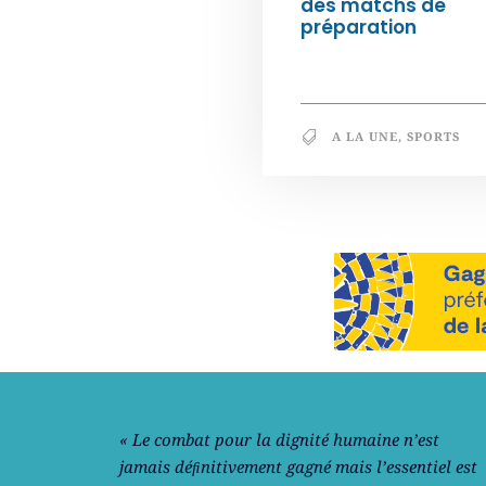
des matchs de
préparation
A LA UNE
,
SPORTS
Notre philosophie
« Le combat pour la dignité humaine n’est
jamais déﬁnitivement gagné mais l’essentiel est