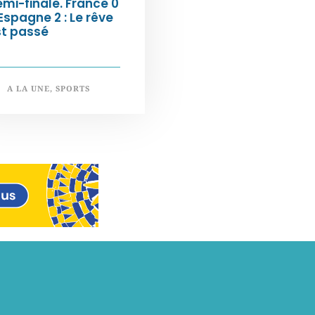
mi-finale. France 0
Espagne 2 : Le rêve
st passé
A LA UNE
,
SPORTS