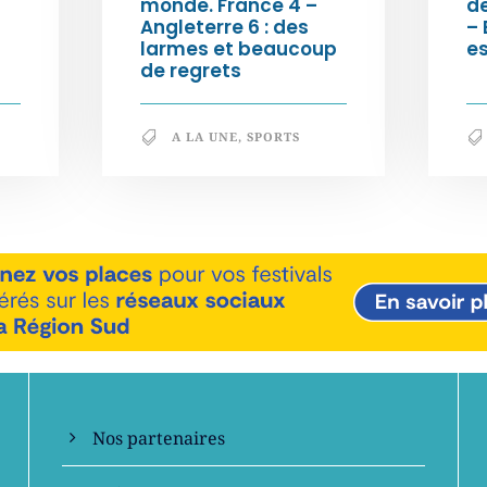
monde. France 4 –
de
Angleterre 6 : des
– 
larmes et beaucoup
e
de regrets
A LA UNE
,
SPORTS
En savoir +
Nos partenaires