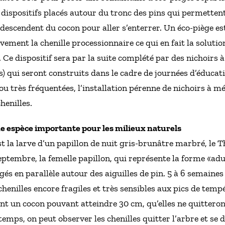
dispositifs placés autour du tronc des pins qui permettent
descendent du cocon pour aller s’enterrer. Un éco-piège est
sivement la chenille processionnaire ce qui en fait la soluti
 Ce dispositif sera par la suite complété par des nichoirs
s) qui seront construits dans le cadre de journées d’éducat
 ou très fréquentées, l’installation pérenne de nichoirs à 
henilles.
e espèce importante pour les milieux naturels
est la larve d’un papillon de nuit gris-brunâtre marbré, l
 septembre, la femelle papillon, qui représente la forme «adul
s en parallèle autour des aiguilles de pin. 5 à 6 semaines a
henilles encore fragiles et très sensibles aux pics de tempé
ent un cocon pouvant atteindre 30 cm, qu’elles ne quitteron
temps, on peut observer les chenilles quitter l’arbre et se d