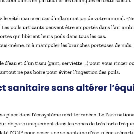
sont abondants en particulier les calanques en cette saison.
z le vétérinaire en cas d’inflammation de votre animal. -Ne
t. Les poils urticants peuvent être emportés dans l’air ambi
ortes qui libèrent leurs poils dans tous les cas.
vous-même, ni à manipuler les branches porteuses de nids. 
 d’eau et d’un tissu (gant, serviette …) pour vous rincer o
urtout ne pas boire pour éviter l’ingestion des poils.
t sanitaire sans altérer l’équi
 sa place dans l’écosystème méditerranéen. Le Parc nation
ur de parc uniquement dans les zones de très forte fréque
daté l’ONF pour poser une soixantaine d’éco-pièges réparti