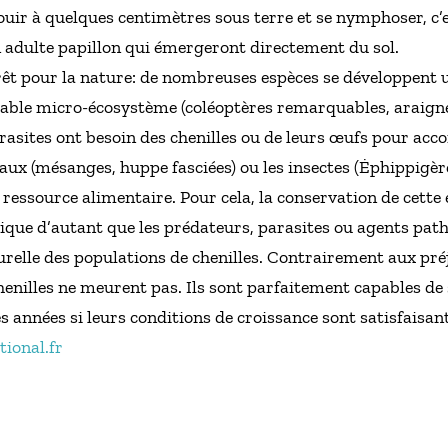
fouir à quelques centimètres sous terre et se nymphoser, c’e
n adulte papillon qui émergeront directement du sol.
térêt pour la nature: de nombreuses espèces se développent
itable micro-écosystème (coléoptères remarquables, araigné
sites ont besoin des chenilles ou de leurs œufs pour acc
ux (mésanges, huppe fasciées) ou les insectes (Ėphippigère d
essource alimentaire. Pour cela, la conservation de cette 
gique d’autant que les prédateurs, parasites ou agents pat
urelle des populations de chenilles. Contrairement aux pr
chenilles ne meurent pas. Ils sont parfaitement capables de
 années si leurs conditions de croissance sont satisfaisan
ional.fr