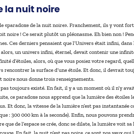
 la nuit noire
le «paradoxe de la nuit noire». Franchement, ils y vont fort
soit noire ! Ce serait plutôt un pléonasme. Eh bien non ! Pen
es. Ces derniers pensaient que l’Univers était infini, dans
, alors, un univers infini, éternel, devait contenir une infinit
nfinité d’étoiles, alors, où que vous posiez votre regard, quel
 rencontrer la surface d’une étoile. Et donc, il devrait touj
it noire nous donne trois renseignements.
pas toujours existé. En fait, il y a un moment où il n’y avait 
suite, ce paradoxe nous apprend que la lumière des étoiles le
s. Et donc, la vitesse de la lumière n’est pas instantanée c
sque : 300 000 km à la seconde). Enfin, nous pouvons prend
e que de l’espace se crée, donc se dilate, la lumière voit sa 
 rouge. En fait, la nuit n’est pas noire, ce sont nos yeux qui