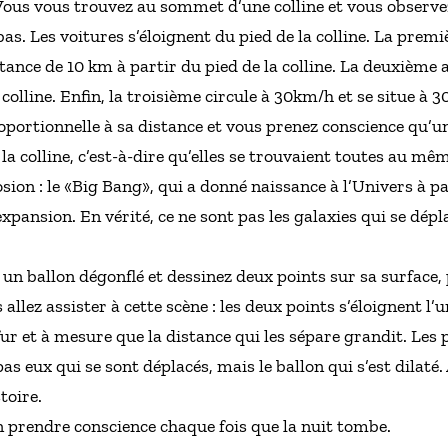
ous vous trouvez au sommet d’une colline et vous observez 
as. Les voitures s’éloignent du pied de la colline. La premi
ance de 10 km à partir du pied de la colline. La deuxième a
 colline. Enfin, la troisième circule à 30km/h et se situe à
roportionnelle à sa distance et vous prenez conscience qu’u
 la colline, c’est-à-dire qu’elles se trouvaient toutes au
sion : le «Big Bang», qui a donné naissance à l’Univers à pa
pansion. En vérité, ce ne sont pas les galaxies qui se déplac
un ballon dégonflé et dessinez deux points sur sa surface, 
s allez assister à cette scène : les deux points s’éloignent l’u
ur et à mesure que la distance qui les sépare grandit. Les
s eux qui se sont déplacés, mais le ballon qui s’est dilaté.
toire.
n prendre conscience chaque fois que la nuit tombe.