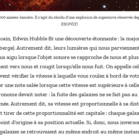
000 années-lumière. Il s’agit du résidu d’une explosion de supernova observée dep
ESO/VLT)
in, Edwin Hubble fit une découverte étonnante : la majori
éberge). Autrement dit, leurs lumières qui nous parviennent
s aigu lorsque l’objet sonore se rapproche de nous et plus g
ent vers nous et rougit lorsqu’elle nous fuit. On appelle cel
vent vérifier la vitesse à laquelle vous roulez à bord de vot
r une note salée lorsque cette vitesse est supérieure à cell
ome devait noter : la fuite des galaxies ne se fait pas au 
gnée. Autrement dit, sa vitesse est proportionnelle à sa dist
t tirer de cette proportionnalité est capitale : chaque ga
int d’origine à sa position actuelle. Si, donc, nous inverso
 galaxies se retrouvaient au même endroit au même instant