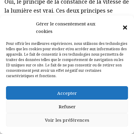
Oui, le principe de la constance de la vitesse de
la lumière est vrai. Ces deux principes se
contrarient. Mais au fait, pourquoi en est-il
Gérer le consentement aux
ainsi ?
cookies
Reprenons la méthode d’Einstein. Posons les
Pour offrir les meilleures expériences, nous utilisons des technologies
problèmes sans les compliquer à l’extrême.
telles que les cookies pour stocker et/ou accéder aux informations des
Une vitesse, c’est quoi ? Qu’est ce que je veux
appareils. Le fait de consentir à ces technologies nous permettra de
traiter des données telles que le comportement de navigation ou les
signifier dans la phrase : «mon véhicule roule
ID uniques sur ce site. Le fait de ne pas consentir ou de retirer son
consentement peut avoir un effet négatif sur certaines
à 90Km/h» (sous entendu, par rapport à la
caractéristiques et fonctions.
route).
Je veux dire que mon véhicule parcourt une
Accepter
distance de 90 kilomètres en une durée d’une
Refuser
heure. Donc, la vitesse, c’est une distance
divisée par une durée. Si j’effectue 90
Voir les préférences
kilomètres en 2 heures, je divise 90 par 2 (la